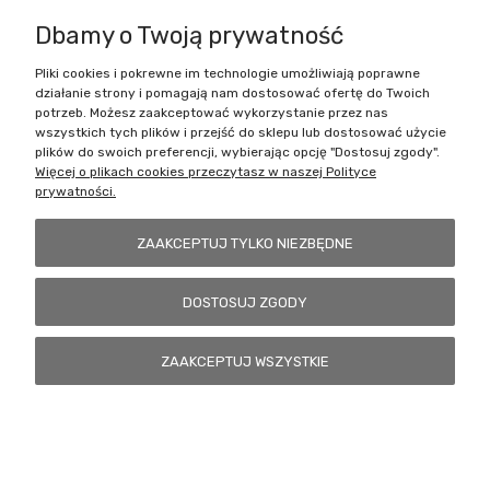
Dbamy o Twoją prywatność
Pliki cookies i pokrewne im technologie umożliwiają poprawne
Battlecult | ul. Benedykta Dybowskiego 45/7, 41-208 Sosnowiec, woj.
działanie strony i pomagają nam dostosować ofertę do Twoich
śląskie | Email:
kontakt@battlecult.pl
Tel.:
669966242
| NIP:
potrzeb. Możesz zaakceptować wykorzystanie przez nas
6443563610 REGON: 520502331
wszystkich tych plików i przejść do sklepu lub dostosować użycie
plików do swoich preferencji, wybierając opcję "Dostosuj zgody".
POKAŻ PEŁNĄ WERSJĘ STRONY
Więcej o plikach cookies przeczytasz w naszej Polityce
prywatności.
Sklep internetowy Shoper.pl
ZAAKCEPTUJ TYLKO NIEZBĘDNE
DOSTOSUJ ZGODY
ZAAKCEPTUJ WSZYSTKIE