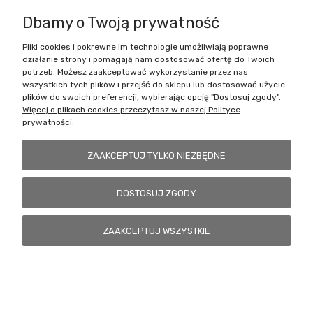
Dbamy o Twoją prywatność
Pliki cookies i pokrewne im technologie umożliwiają poprawne
Battlecult | ul. Benedykta Dybowskiego 45/7, 41-208 Sosnowiec, woj.
działanie strony i pomagają nam dostosować ofertę do Twoich
śląskie | Email:
kontakt@battlecult.pl
Tel.:
669966242
| NIP:
potrzeb. Możesz zaakceptować wykorzystanie przez nas
6443563610 REGON: 520502331
wszystkich tych plików i przejść do sklepu lub dostosować użycie
plików do swoich preferencji, wybierając opcję "Dostosuj zgody".
POKAŻ PEŁNĄ WERSJĘ STRONY
Więcej o plikach cookies przeczytasz w naszej Polityce
prywatności.
Sklep internetowy Shoper.pl
ZAAKCEPTUJ TYLKO NIEZBĘDNE
DOSTOSUJ ZGODY
ZAAKCEPTUJ WSZYSTKIE