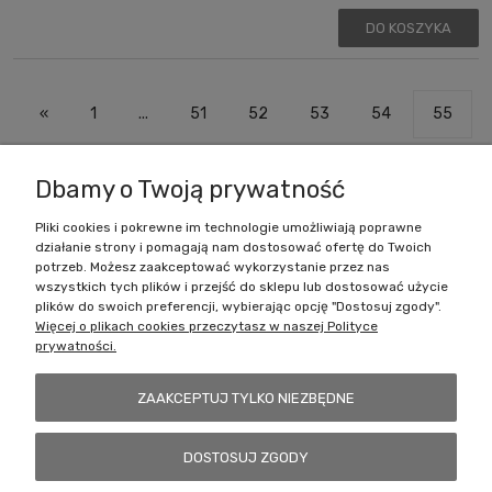
DO KOSZYKA
«
1
...
51
52
53
54
55
»
Dbamy o Twoją prywatność
Pliki cookies i pokrewne im technologie umożliwiają poprawne
działanie strony i pomagają nam dostosować ofertę do Twoich
Zakupy
potrzeb. Możesz zaakceptować wykorzystanie przez nas
wszystkich tych plików i przejść do sklepu lub dostosować użycie
Pomoc
plików do swoich preferencji, wybierając opcję "Dostosuj zgody".
Więcej o plikach cookies przeczytasz w naszej Polityce
prywatności.
Moje konto
ZAAKCEPTUJ TYLKO NIEZBĘDNE
Informacje
DOSTOSUJ ZGODY