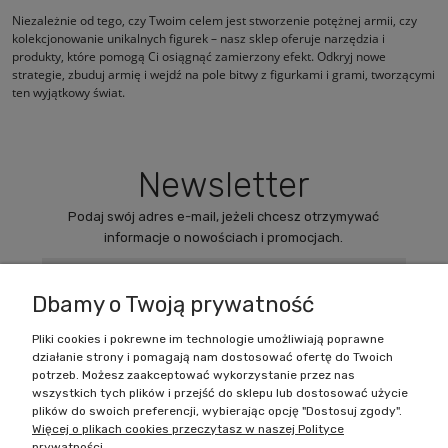
Niezależnie od tego, czy Twoim celem jest stworzenie potężnej armii, czy
kolekcjonowanie unikalnych figurek – nasz sklep oferuje narzędzia i
produkty, które pomogą Ci osiągnąć zamierzony efekt. Odkryj nowe
strategie, zbuduj armię i wejdź na pole bitwy z figurkami i grami, tworzącymi
ten wyjątkowy świat.
Newsletter
Podaj swój adres e-mail, jeżeli chcesz otrzymywać
informacje o nowościach i promocjach.
Dbamy o Twoją prywatność
Pliki cookies i pokrewne im technologie umożliwiają poprawne
działanie strony i pomagają nam dostosować ofertę do Twoich
Zakupy
potrzeb. Możesz zaakceptować wykorzystanie przez nas
wszystkich tych plików i przejść do sklepu lub dostosować użycie
Pomoc
plików do swoich preferencji, wybierając opcję "Dostosuj zgody".
Więcej o plikach cookies przeczytasz w naszej Polityce
prywatności.