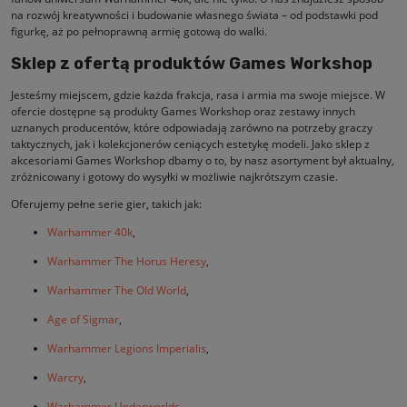
na rozwój kreatywności i budowanie własnego świata – od podstawki pod
figurkę, aż po pełnoprawną armię gotową do walki.
Sklep z ofertą produktów Games Workshop
Jesteśmy miejscem, gdzie każda frakcja, rasa i armia ma swoje miejsce. W
ofercie dostępne są produkty Games Workshop oraz zestawy innych
uznanych producentów, które odpowiadają zarówno na potrzeby graczy
taktycznych, jak i kolekcjonerów ceniących estetykę modeli. Jako sklep z
akcesoriami Games Workshop dbamy o to, by nasz asortyment był aktualny,
zróżnicowany i gotowy do wysyłki w możliwie najkrótszym czasie.
Oferujemy pełne serie gier, takich jak:
Warhammer 40k
,
Warhammer The Horus Heresy
,
Warhammer The Old World
,
Age of Sigmar
,
Warhammer Legions Imperialis
,
Warcry
,
Warhammer Underworlds
,