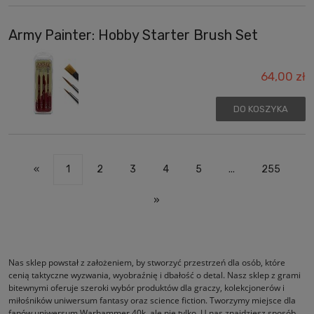
Army Painter: Hobby Starter Brush Set
64,00 zł
DO KOSZYKA
«
1
2
3
4
5
...
255
»
Nas sklep powstał z założeniem, by stworzyć przestrzeń dla osób, które
cenią taktyczne wyzwania, wyobraźnię i dbałość o detal. Nasz sklep z grami
bitewnymi oferuje szeroki wybór produktów dla graczy, kolekcjonerów i
miłośników uniwersum fantasy oraz science fiction. Tworzymy miejsce dla
fanów uniwersum Warhammer 40k, ale nie tylko. U nas znajdziesz sposób