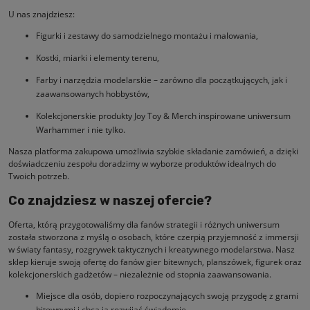
U nas znajdziesz:
Figurki i zestawy do samodzielnego montażu i malowania,
Kostki, miarki i elementy terenu,
Farby i narzędzia modelarskie – zarówno dla początkujących, jak i
zaawansowanych hobbystów,
Kolekcjonerskie produkty Joy Toy & Merch inspirowane uniwersum
Warhammer i nie tylko.
Nasza platforma zakupowa umożliwia szybkie składanie zamówień, a dzięki
doświadczeniu zespołu doradzimy w wyborze produktów idealnych do
Twoich potrzeb.
Co znajdziesz w naszej ofercie?
Oferta, którą przygotowaliśmy dla fanów strategii i różnych uniwersum
została stworzona z myślą o osobach, które czerpią przyjemność z immersji
w światy fantasy, rozgrywek taktycznych i kreatywnego modelarstwa. Nasz
sklep kieruje swoją ofertę do fanów gier bitewnych, planszówek, figurek oraz
kolekcjonerskich gadżetów – niezależnie od stopnia zaawansowania.
Miejsce dla osób, dopiero rozpoczynających swoją przygodę z grami
bitewnymi i chcą ją rozwijać świadomie,