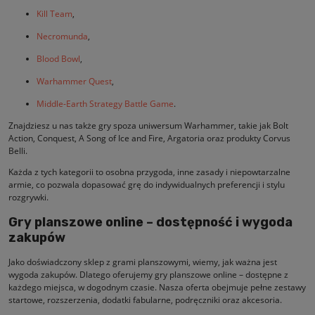
Kill Team
,
Necromunda
,
Blood Bowl
,
Warhammer Quest
,
Middle-Earth Strategy Battle Game
.
Znajdziesz u nas także gry spoza uniwersum Warhammer, takie jak Bolt
Action, Conquest, A Song of Ice and Fire, Argatoria oraz produkty Corvus
Belli.
Każda z tych kategorii to osobna przygoda, inne zasady i niepowtarzalne
armie, co pozwala dopasować grę do indywidualnych preferencji i stylu
rozgrywki.
Gry planszowe online – dostępność i wygoda
zakupów
Jako doświadczony sklep z grami planszowymi, wiemy, jak ważna jest
wygoda zakupów. Dlatego oferujemy gry planszowe online – dostępne z
każdego miejsca, w dogodnym czasie. Nasza oferta obejmuje pełne zestawy
startowe, rozszerzenia, dodatki fabularne, podręczniki oraz akcesoria.