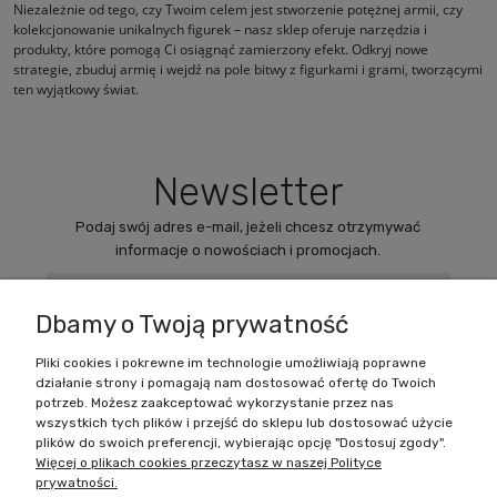
Niezależnie od tego, czy Twoim celem jest stworzenie potężnej armii, czy
kolekcjonowanie unikalnych figurek – nasz sklep oferuje narzędzia i
produkty, które pomogą Ci osiągnąć zamierzony efekt. Odkryj nowe
strategie, zbuduj armię i wejdź na pole bitwy z figurkami i grami, tworzącymi
ten wyjątkowy świat.
Newsletter
Podaj swój adres e-mail, jeżeli chcesz otrzymywać
informacje o nowościach i promocjach.
Dbamy o Twoją prywatność
Pliki cookies i pokrewne im technologie umożliwiają poprawne
działanie strony i pomagają nam dostosować ofertę do Twoich
Zakupy
potrzeb. Możesz zaakceptować wykorzystanie przez nas
wszystkich tych plików i przejść do sklepu lub dostosować użycie
Pomoc
plików do swoich preferencji, wybierając opcję "Dostosuj zgody".
Więcej o plikach cookies przeczytasz w naszej Polityce
prywatności.
Moje konto