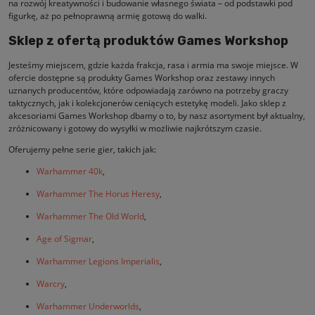
na rozwój kreatywności i budowanie własnego świata – od podstawki pod
figurkę, aż po pełnoprawną armię gotową do walki.
Sklep z ofertą produktów Games Workshop
Jesteśmy miejscem, gdzie każda frakcja, rasa i armia ma swoje miejsce. W
ofercie dostępne są produkty Games Workshop oraz zestawy innych
uznanych producentów, które odpowiadają zarówno na potrzeby graczy
taktycznych, jak i kolekcjonerów ceniących estetykę modeli. Jako sklep z
akcesoriami Games Workshop dbamy o to, by nasz asortyment był aktualny,
zróżnicowany i gotowy do wysyłki w możliwie najkrótszym czasie.
Oferujemy pełne serie gier, takich jak:
Warhammer 40k
,
Warhammer The Horus Heresy
,
Warhammer The Old World
,
Age of Sigmar
,
Warhammer Legions Imperialis
,
Warcry
,
Warhammer Underworlds
,