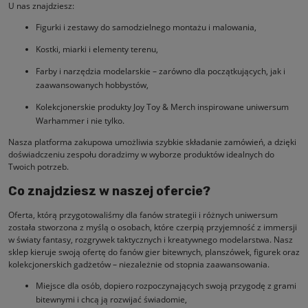
U nas znajdziesz:
Figurki i zestawy do samodzielnego montażu i malowania,
Kostki, miarki i elementy terenu,
Farby i narzędzia modelarskie – zarówno dla początkujących, jak i
zaawansowanych hobbystów,
Kolekcjonerskie produkty Joy Toy & Merch inspirowane uniwersum
Warhammer i nie tylko.
Nasza platforma zakupowa umożliwia szybkie składanie zamówień, a dzięki
doświadczeniu zespołu doradzimy w wyborze produktów idealnych do
Twoich potrzeb.
Co znajdziesz w naszej ofercie?
Oferta, którą przygotowaliśmy dla fanów strategii i różnych uniwersum
została stworzona z myślą o osobach, które czerpią przyjemność z immersji
w światy fantasy, rozgrywek taktycznych i kreatywnego modelarstwa. Nasz
sklep kieruje swoją ofertę do fanów gier bitewnych, planszówek, figurek oraz
kolekcjonerskich gadżetów – niezależnie od stopnia zaawansowania.
Miejsce dla osób, dopiero rozpoczynających swoją przygodę z grami
bitewnymi i chcą ją rozwijać świadomie,